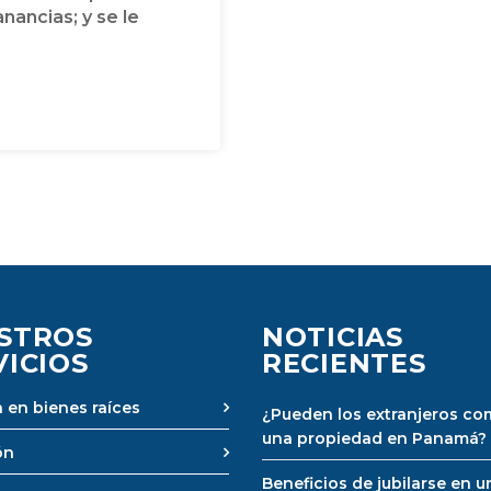
anancias; y se le
STROS
NOTICIAS
VICIOS
RECIENTES
 en bienes raíces
¿Pueden los extranjeros co
una propiedad en Panamá?
ón
Beneficios de jubilarse en u