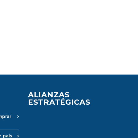
ALIANZAS
ESTRATÉGICAS
mprar
n país