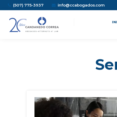
(507) 775-3937
info@ccabogados.com
IN
Se