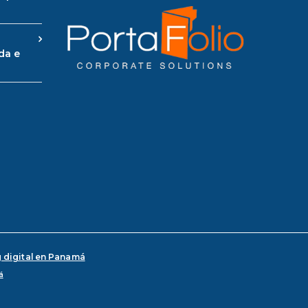
da e
 digital en Panamá
á