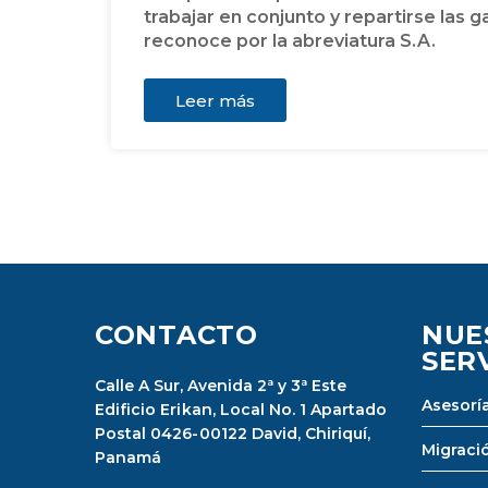
trabajar en conjunto y repartirse las g
reconoce por la abreviatura S.A.
Leer más
CONTACTO
NUE
SER
Calle A Sur, Avenida 2ª y 3ª Este
Asesoría
Edificio Erikan, Local No. 1 Apartado
Postal 0426-00122 David, Chiriquí,
Migraci
Panamá