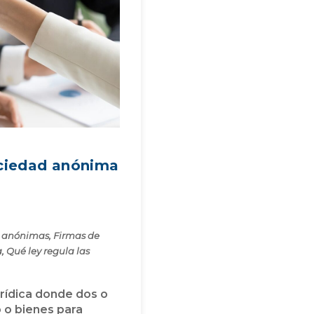
ociedad anónima
s anónimas
,
Firmas de
a
,
Qué ley regula las
urídica donde dos o
 o bienes para