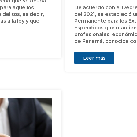
recho que se ocupa
para aquellos
De acuerdo con el Decret
elitos, es decir,
del 2021, se estableció 
s a la ley y que
Permanente para los Ext
Específicos que mantien
profesionales, económica
de Panamá, conocida co
Leer más