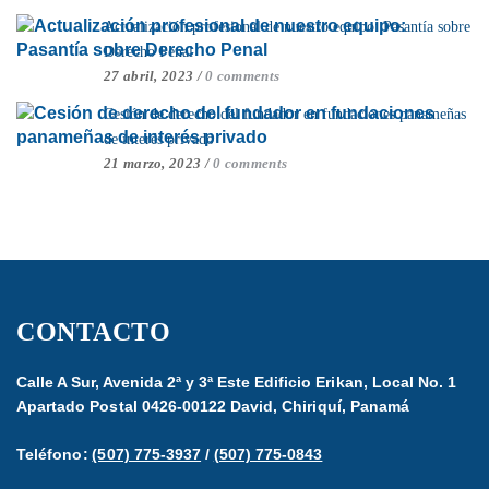
Actualización profesional de nuestro equipo: Pasantía sobre
Derecho Penal
27 abril, 2023
/
0 comments
Cesión de derecho del fundador en fundaciones panameñas
de interés privado
21 marzo, 2023
/
0 comments
CONTACTO
Calle A Sur, Avenida 2ª y 3ª Este Edificio Erikan, Local No. 1
Apartado Postal 0426-00122 David, Chiriquí, Panamá
Teléfono:
(507) 775-3937
/
(507) 775-0843