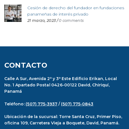
Cesión de derecho del fundador en fundaciones
panameñas de interés privado
21 marzo, 2023
/
0 comments
CONTACTO
Calle A Sur, Avenida 2ª y 3ª Este Edificio Erikan, Local
No. 1 Apartado Postal 0426-00122 David, Chiriquí,
Panamá
Teléfono:
(507) 775-3937
/
(507) 775-0843
Ubicación de la sucursal: Torre Santa Cruz, Primer Piso,
oficina 109, Carretera Vieja a Boquete, David, Panamá.