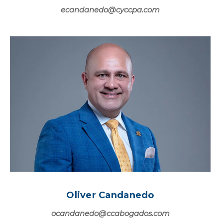
ecandanedo@cyccpa.com
Oliver Candanedo
ocandanedo@ccabogados.com