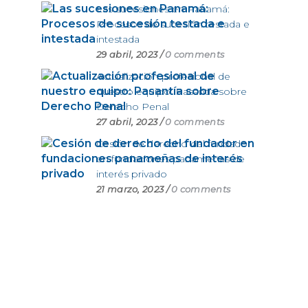
Las sucesiones en Panamá:
Procesos de sucesión testada e
intestada
29 abril, 2023
/
0 comments
Actualización profesional de
nuestro equipo: Pasantía sobre
Derecho Penal
27 abril, 2023
/
0 comments
Cesión de derecho del fundador
en fundaciones panameñas de
interés privado
21 marzo, 2023
/
0 comments