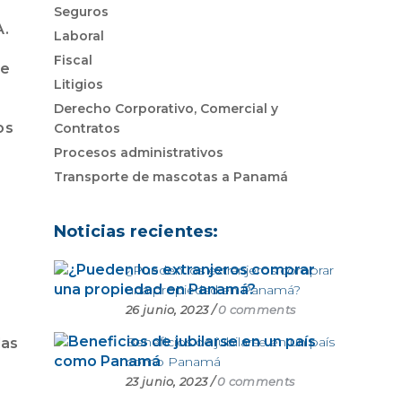
o
Seguros
A.
Laboral
Fiscal
de
Litigios
Derecho Corporativo, Comercial y
os
Contratos
Procesos administrativos
Transporte de mascotas a Panamá
Noticias recientes:
¿Pueden los extranjeros comprar
una propiedad en Panamá?
26 junio, 2023
/
0 comments
Beneficios de jubilarse en un país
las
como Panamá
23 junio, 2023
/
0 comments