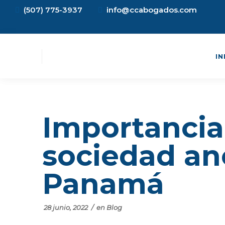
(507) 775-3937
info@ccabogados.com
IN
Importancia
sociedad a
Panamá
28 junio, 2022
/
en
Blog