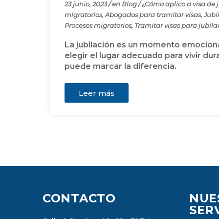
23 junio, 2023
/
en
Blog
/
¿Cómo aplico a visa de 
migratorios
,
Abogados para tramitar visas
,
Jubi
Procesos migratorios
,
Tramitar visas para jubil
La jubilación es un momento emocionan
elegir el lugar adecuado para vivir du
puede marcar la diferencia.
Leer más
CONTACTO
NUE
SER