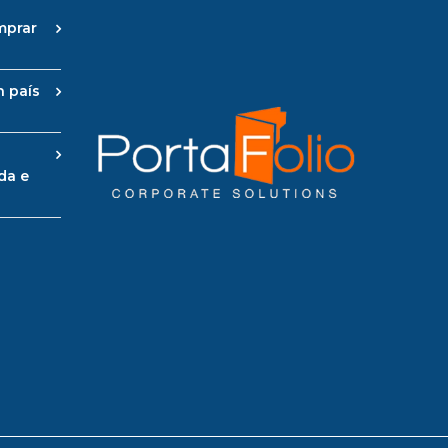
mprar
n país
da e