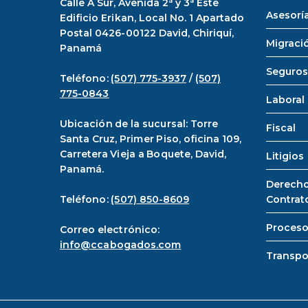
Calle A Sur, Avenida 2ª y 3ª Este
Asesoría
Edificio Erikan, Local No. 1 Apartado
Postal 0426-00122 David, Chiriquí,
Migraci
Panamá
Seguros
Teléfono:
(507) 775-3937
/
(507)
775-0843
Laboral
Ubicación de la sucursal: Torre
Fiscal
Santa Cruz, Primer Piso, oficina 109,
Carretera Vieja a Boquete, David,
Litigios
Panamá.
Derecho
Teléfono:
(507) 850-8609
Contrat
Proceso
Correo electrónico:
info@ccabogados.com
Transpo