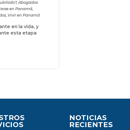
jubilado?
,
Abogados
larse en Panamá
,
ados
,
Vivir en Panamá
te en la vida, y
rante esta etapa
STROS
NOTICIAS
VICIOS
RECIENTES