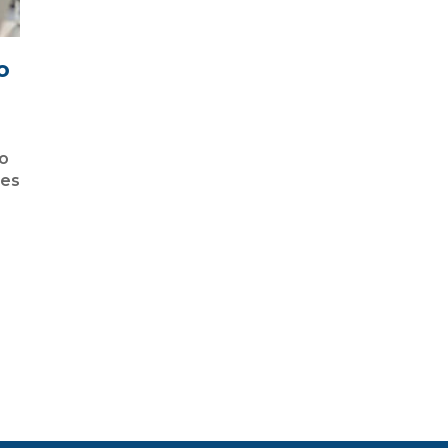
o
do
nes