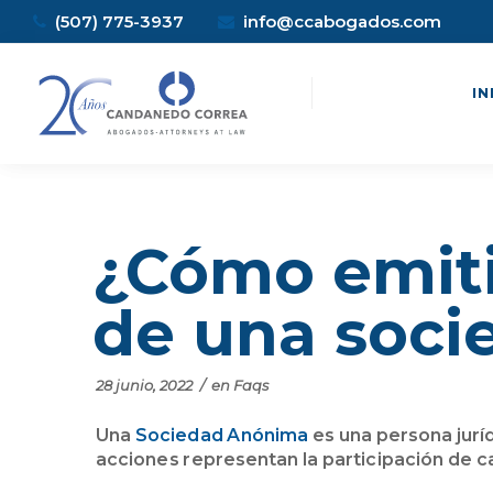
(507) 775-3937
info@ccabogados.com
IN
¿Cómo emiti
de una soci
28 junio, 2022
/
en
Faqs
Una
Sociedad Anónima
es una persona juríd
acciones representan la participación de c