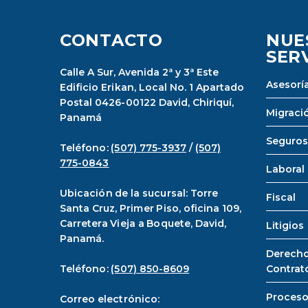
CONTACTO
NUE
SER
Calle A Sur, Avenida 2ª y 3ª Este
Asesoría
Edificio Erikan, Local No. 1 Apartado
Postal 0426-00122 David, Chiriquí,
Migraci
Panamá
Seguros
Teléfono:
(507) 775-3937
/
(507)
775-0843
Laboral
Ubicación de la sucursal: Torre
Fiscal
Santa Cruz, Primer Piso, oficina 109,
Carretera Vieja a Boquete, David,
Litigios
Panamá.
Derecho
Teléfono:
(507) 850-8609
Contrat
Proceso
Correo electrónico: