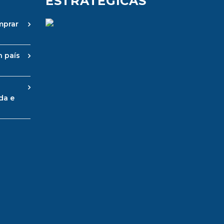
ESTRATÉGICAS
mprar
n país
da e