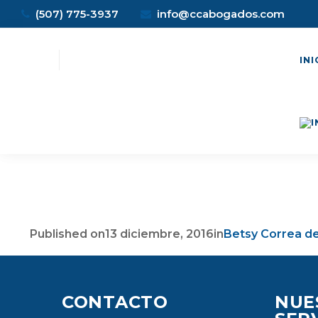
(507) 775-3937
info@ccabogados.com
INI
Published on
13 diciembre, 2016
in
Betsy Correa d
CONTACTO
NUE