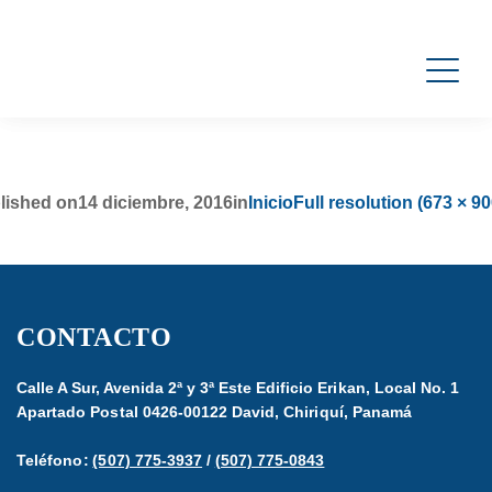
lished on
14 diciembre, 2016
in
Inicio
Full resolution (673 × 90
CONTACTO
Calle A Sur, Avenida 2ª y 3ª Este Edificio Erikan, Local No. 1
Apartado Postal 0426-00122 David, Chiriquí, Panamá
Teléfono:
(507) 775-3937
/
(507) 775-0843