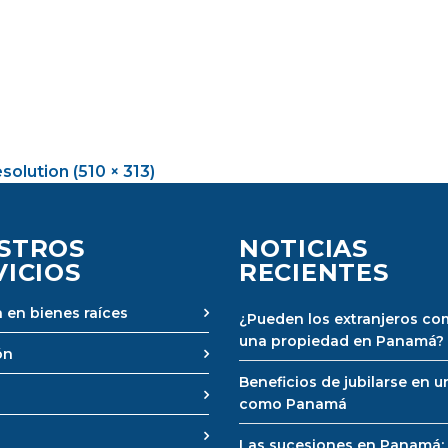
esolution (510 × 313)
STROS
NOTICIAS
VICIOS
RECIENTES
 en bienes raíces
¿Pueden los extranjeros co
una propiedad en Panamá?
ón
Beneficios de jubilarse en u
como Panamá
Las sucesiones en Panamá: