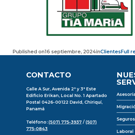
Published on
16 septiembre, 2024
in
Clientes
Full r
CONTACTO
NUE
SER
Calle A Sur, Avenida 2ª y 3ª Este
Asesoría
Edificio Erikan, Local No. 1 Apartado
Postal 0426-00122 David, Chiriquí,
Migraci
Panamá
Seguros
Teléfono:
(507) 775-3937
/
(507)
775-0843
Laboral