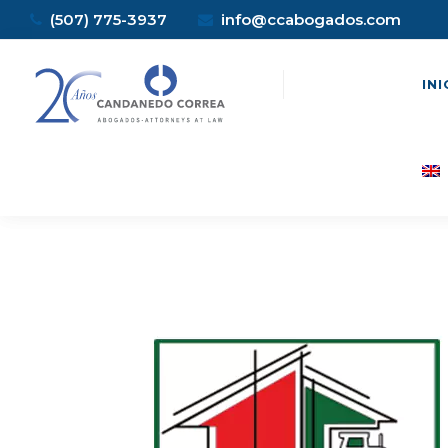
(507) 775-3937
info@ccabogados.com
INI