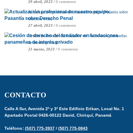
29 abril, 2023
/
0 comments
Actualización profesional de nuestro equipo: Pasantía sobre
Derecho Penal
27 abril, 2023
/
0 comments
Cesión de derecho del fundador en fundaciones panameñas
de interés privado
21 marzo, 2023
/
0 comments
CONTACTO
Calle A Sur, Avenida 2ª y 3ª Este Edificio Erikan, Local No. 1
Apartado Postal 0426-00122 David, Chiriquí, Panamá
Teléfono:
(507) 775-3937
/
(507) 775-0843