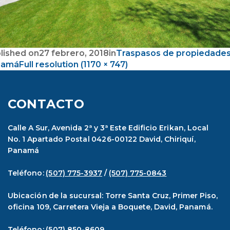
lished on
27 febrero, 2018
in
Traspasos de propiedades
namá
Full resolution (1170 × 747)
CONTACTO
Calle A Sur, Avenida 2ª y 3ª Este Edificio Erikan, Local
No. 1 Apartado Postal 0426-00122 David, Chiriquí,
Panamá
Teléfono:
(507) 775-3937
/
(507) 775-0843
Ubicación de la sucursal: Torre Santa Cruz, Primer Piso,
oficina 109, Carretera Vieja a Boquete, David, Panamá.
Teléfono:
(507) 850-8609