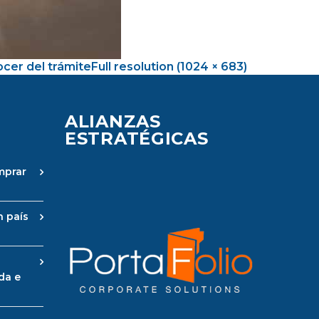
cer del trámite
Full resolution (1024 × 683)
ALIANZAS
ESTRATÉGICAS
mprar
n país
da e