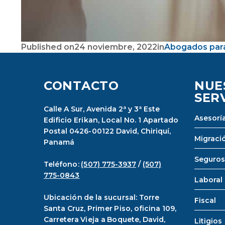
Published on
24 noviembre, 2022
in
Abogados para
CONTACTO
NUE
SER
Calle A Sur, Avenida 2ª y 3ª Este
Asesoría
Edificio Erikan, Local No. 1 Apartado
Postal 0426-00122 David, Chiriquí,
Migraci
Panamá
Seguros
Teléfono:
(507) 775-3937
/
(507)
775-0843
Laboral
Ubicación de la sucursal: Torre
Fiscal
Santa Cruz, Primer Piso, oficina 109,
Carretera Vieja a Boquete, David,
Litigios